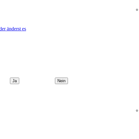
der änderst es
Ja
Nein