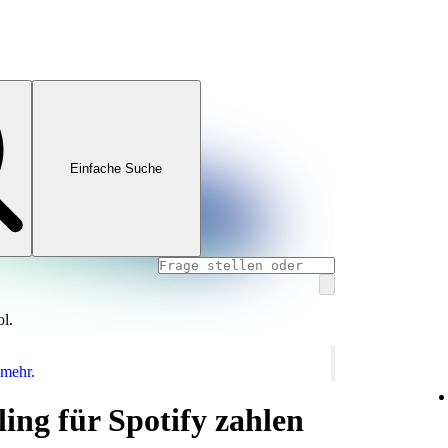
Einfache Suche
ol.
 mehr.
ling für Spotify zahlen