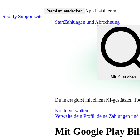
App installieren
Premium entdecken
Spotify Supportseite
Start
Zahlungen und Abrechnung
Mit KI suchen
Du interagierst mit einem KI-gestützten To
Konto verwalten
Verwalte dein Profil, deine Zahlungen und
Mit Google Play Bil