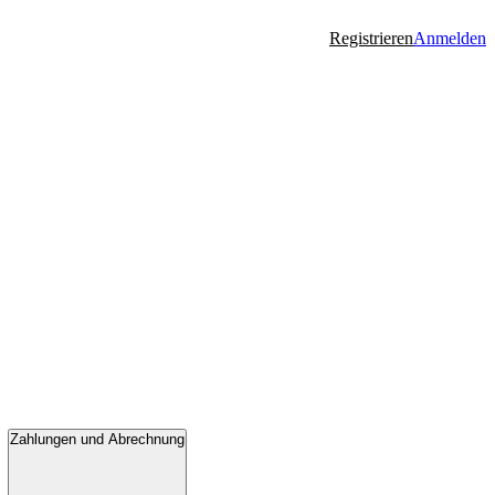
Registrieren
Anmelden
Zahlungen und Abrechnung