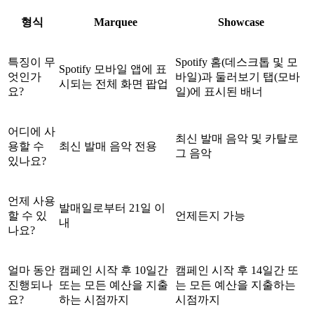
형식
Marquee
Showcase
특징이 무
Spotify 홈(데스크톱 및 모
Spotify 모바일 앱에 표
엇인가
바일)과 둘러보기 탭(모바
시되는 전체 화면 팝업
요?
일)에 표시된 배너
어디에 사
최신 발매 음악 및 카탈로
용할 수
최신 발매 음악 전용
그 음악
있나요?
언제 사용
발매일로부터 21일 이
할 수 있
언제든지 가능
내
나요?
얼마 동안
캠페인 시작 후 10일간
캠페인 시작 후 14일간 또
진행되나
또는 모든 예산을 지출
는 모든 예산을 지출하는
요?
하는 시점까지
시점까지