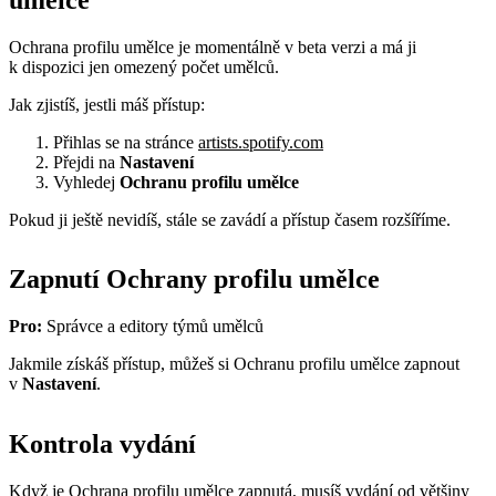
Ochrana profilu umělce je momentálně v beta verzi a má ji
k dispozici jen omezený počet umělců.
Jak zjistíš, jestli máš přístup:
Přihlas se na stránce
artists.spotify.com
Přejdi na
Nastavení
Vyhledej
Ochranu profilu umělce
Pokud ji ještě nevidíš, stále se zavádí a přístup časem rozšíříme.
Zapnutí Ochrany profilu umělce
Pro:
Správce a editory týmů umělců
Jakmile získáš přístup, můžeš si Ochranu profilu umělce zapnout
v
Nastavení
.
Kontrola vydání
Když je Ochrana profilu umělce zapnutá, musíš vydání od většiny