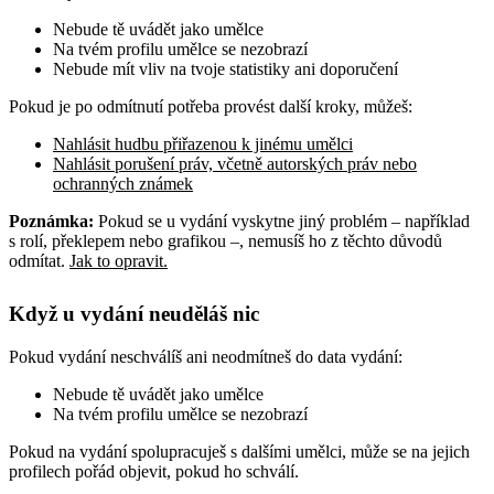
Nebude tě uvádět jako umělce
Na tvém profilu umělce se nezobrazí
Nebude mít vliv na tvoje statistiky ani doporučení
Pokud je po odmítnutí potřeba provést další kroky, můžeš:
Nahlásit hudbu přiřazenou k jinému umělci
Nahlásit porušení práv, včetně autorských práv nebo
ochranných známek
Poznámka:
Pokud se u vydání vyskytne jiný problém – například
s rolí, překlepem nebo grafikou –, nemusíš ho z těchto důvodů
odmítat.
Jak to opravit.
Když u vydání neuděláš nic
Pokud vydání neschválíš ani neodmítneš do data vydání:
Nebude tě uvádět jako umělce
Na tvém profilu umělce se nezobrazí
Pokud na vydání spolupracuješ s dalšími umělci, může se na jejich
profilech pořád objevit, pokud ho schválí.