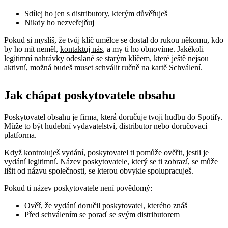
Sdílej ho jen s distributory, kterým důvěřuješ
Nikdy ho nezveřejňuj
Pokud si myslíš, že tvůj klíč umělce se dostal do rukou někomu, kdo
by ho mít neměl,
kontaktuj nás
, a my ti ho obnovíme. Jakékoli
legitimní nahrávky odeslané se starým klíčem, které ještě nejsou
aktivní, možná budeš muset schválit ručně na kartě Schválení.
Jak chápat poskytovatele obsahu
Poskytovatel obsahu je firma, která doručuje tvoji hudbu do Spotify.
Může to být hudební vydavatelství, distributor nebo doručovací
platforma.
Když kontroluješ vydání, poskytovatel ti pomůže ověřit, jestli je
vydání legitimní. Název poskytovatele, který se ti zobrazí, se může
lišit od názvu společnosti, se kterou obvykle spolupracuješ.
Pokud ti název poskytovatele není povědomý:
Ověř, že vydání doručil poskytovatel, kterého znáš
Před schválením se poraď se svým distributorem