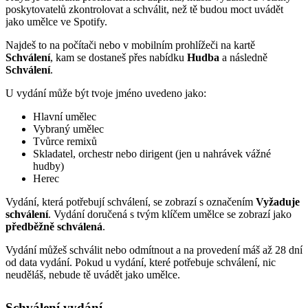
poskytovatelů zkontrolovat a schválit, než tě budou moct uvádět
jako umělce ve Spotify.
Najdeš to na počítači nebo v mobilním prohlížeči na kartě
Schválení
, kam se dostaneš přes nabídku
Hudba
a následně
Schválení
.
U vydání může být tvoje jméno uvedeno jako:
Hlavní umělec
Vybraný umělec
Tvůrce remixů
Skladatel, orchestr nebo dirigent (jen u nahrávek vážné
hudby)
Herec
Vydání, která potřebují schválení, se zobrazí s označením
Vyžaduje
schválení
. Vydání doručená s tvým klíčem umělce se zobrazí jako
předběžně schválená
.
Vydání můžeš schválit nebo odmítnout a na provedení máš až 28 dní
od data vydání. Pokud u vydání, které potřebuje schválení, nic
neuděláš, nebude tě uvádět jako umělce.
Schválení vydání