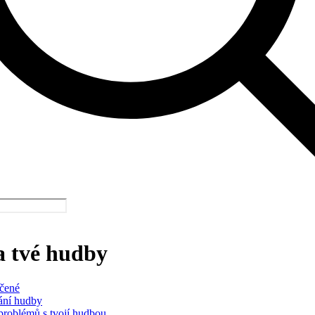
a tvé hudby
čené
ání hudby
problémů s tvojí hudbou