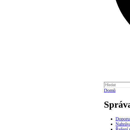
Domů
Správ
Doporu
Nahráv
Řešení 