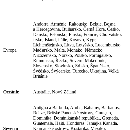
Andorra, Arménie, Rakousko, Belgie, Bosna
a Hercegovina, Bulharsko, Černá Hora, Česko,
Dánsko, Estonsko, Finsko, Francie, Chorvatsko,
Irsko, Island, Itálie, Kosovo, Kypr,
Lichtenštejnsko, Litva, Lotyšsko, Lucembursko,
Evropa
Maďarsko, Malta, Monako, Německo,
Nizozemsko, Norsko, Polsko, Portugalsko,
Rumunsko, Řecko, Severní Makedonie,
Slovensko, Slovinsko, Srbsko, Španělsko,
Švédsko, Švýcarsko, Turecko, Ukrajina, Velká
Británie
Oceánie
Austrálie, Nový Zéland
Antigua a Barbuda, Aruba, Bahamy, Barbados,
Belize, Britské Panenské ostrovy, Curaçao,
Dominika, Dominikánská republika,, Grenada,
Guatemala, Haiti, Honduras, Jamajka Kanada,
Severní
Kajmanské ostrovy, Kostarika, Mexiko,