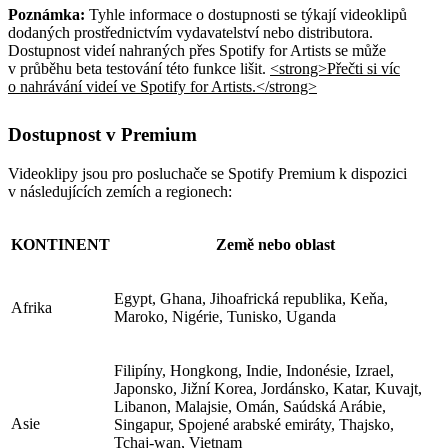
Poznámka:
Tyhle informace o dostupnosti se týkají videoklipů
dodaných prostřednictvím vydavatelství nebo distributora.
Dostupnost videí nahraných přes Spotify for Artists se může
v průběhu beta testování této funkce lišit.
<strong>Přečti si víc
o nahrávání videí ve Spotify for Artists.</strong>
Dostupnost v Premium
Videoklipy jsou pro posluchače se Spotify Premium k dispozici
v následujících zemích a regionech:
KONTINENT
Země nebo oblast
Egypt, Ghana, Jihoafrická republika, Keňa,
Afrika
Maroko, Nigérie, Tunisko, Uganda
Filipíny, Hongkong, Indie, Indonésie, Izrael,
Japonsko, Jižní Korea, Jordánsko, Katar, Kuvajt,
Libanon, Malajsie, Omán, Saúdská Arábie,
Asie
Singapur, Spojené arabské emiráty, Thajsko,
Tchaj-wan, Vietnam