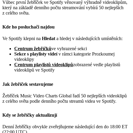
Vůbec první žebříček ve Spotify věnovaný výhradně videoklipům,
který na základě denního počtu streamování vybírá 50 nejlepších
z celého světa.
Kde ho posluchači najdou
Ve Spotify klepni na
Hledat
a hledej v následujících umístěních:
Centrum žebříčků
ve vyhrazené sekci
Sekce s playlisty videí
v rámci kategorie Prozkoumej
videoklipy
Centrum playlistů videoklipů
zobrazené vedle playlistů
videoklipů ve Spotify
Jak žebříček sestavujeme
Žebříček Music Video Charts Global řadí 50 nejlepších videoklipů
z celého světa podle denního počtu streamů videa ve Spotify.
Kdy se žebříčky aktualizují
Denní žebříčky obvykle zveřejňujeme následující den do 18:00 ET
(22:00 UTC).