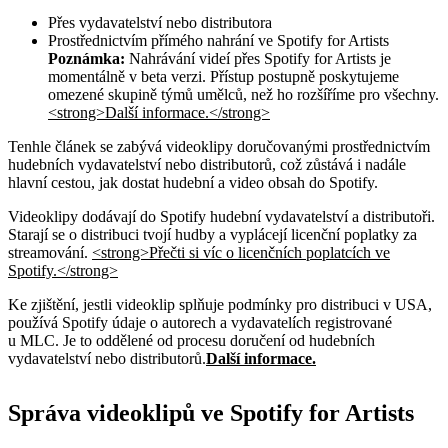
Přes vydavatelství nebo distributora
Prostřednictvím přímého nahrání ve Spotify for Artists
Poznámka:
Nahrávání videí přes Spotify for Artists je
momentálně v beta verzi. Přístup postupně poskytujeme
omezené skupině týmů umělců, než ho rozšíříme pro všechny.
<strong>Další informace.</strong>
Tenhle článek se zabývá videoklipy doručovanými prostřednictvím
hudebních vydavatelství nebo distributorů, což zůstává i nadále
hlavní cestou, jak dostat hudební a video obsah do Spotify.
Videoklipy dodávají do Spotify hudební vydavatelství a distributoři.
Starají se o distribuci tvojí hudby a vyplácejí licenční poplatky za
streamování.
<strong>Přečti si víc o licenčních poplatcích ve
Spotify.</strong>
Ke zjištění, jestli videoklip splňuje podmínky pro distribuci v USA,
používá Spotify údaje o autorech a vydavatelích registrované
u MLC. Je to oddělené od procesu doručení od hudebních
vydavatelství nebo distributorů.
Další informace.
Správa videoklipů ve Spotify for Artists