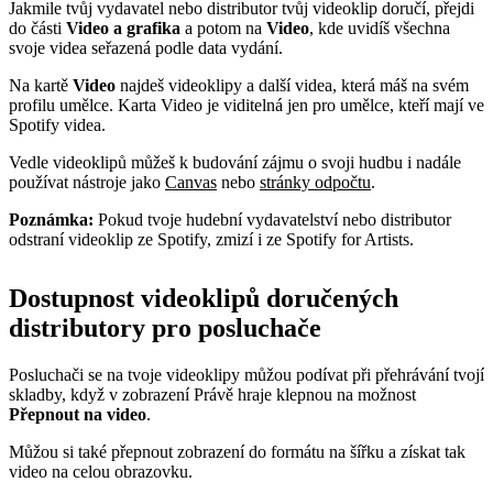
Jakmile tvůj vydavatel nebo distributor tvůj videoklip doručí, přejdi
do části
Video a grafika
a potom na
Video
, kde uvidíš všechna
svoje videa seřazená podle data vydání.
Na kartě
Video
najdeš videoklipy a další videa, která máš na svém
profilu umělce. Karta Video je viditelná jen pro umělce, kteří mají ve
Spotify videa.
Vedle videoklipů můžeš k budování zájmu o svoji hudbu i nadále
používat nástroje jako
Canvas
nebo
stránky odpočtu
.
Poznámka:
Pokud tvoje hudební vydavatelství nebo distributor
odstraní videoklip ze Spotify, zmizí i ze Spotify for Artists.
Dostupnost videoklipů doručených
distributory pro posluchače
Posluchači se na tvoje videoklipy můžou podívat při přehrávání tvojí
skladby, když v zobrazení Právě hraje klepnou na možnost
Přepnout na video
.
Můžou si také přepnout zobrazení do formátu na šířku a získat tak
video na celou obrazovku.