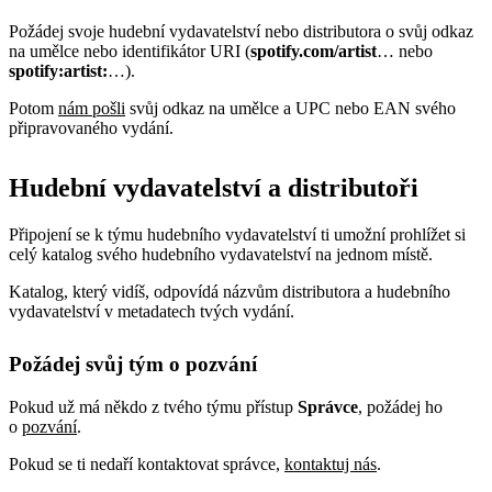
Požádej svoje hudební vydavatelství nebo distributora o svůj odkaz
na umělce nebo identifikátor URI (
spotify.com/artist
… nebo
spotify:artist:
…).
Potom
nám pošli
svůj odkaz na umělce a UPC nebo EAN svého
připravovaného vydání.
Hudební vydavatelství a distributoři
Připojení se k týmu hudebního vydavatelství ti umožní prohlížet si
celý katalog svého hudebního vydavatelství na jednom místě.
Katalog, který vidíš, odpovídá názvům distributora a hudebního
vydavatelství v metadatech tvých vydání.
Požádej svůj tým o pozvání
Pokud už má někdo z tvého týmu přístup
Správce
, požádej ho
o
pozvání
.
Pokud se ti nedaří kontaktovat správce,
kontaktuj nás
.