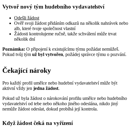
Vytvoř nový tým hudebního vydavatelství
Odešli žádost
Ověř svoji žádost přidáním odkazů na několik nahrávek nebo
alb, které tvoje společnost vlastní
Žádosti kontrolujeme ručně, takže schválení může trvat
několik dní
Poznámka:
O připojení k existujícímu týmu požádat nemůžeš.
Pokud tvůj tým
už byl vytvořen
, požádej správce týmu o pozvání.
Čekající nároky
Pro každý profil umělce nebo hudební vydavatelství může být
aktivní vždy jen
jedna žádost
.
Pokud už byla žádost o nárokování profilu umělce nebo hudebního
vydavatelství od tebe nebo někoho jiného odeslána, nikdo jiný
nemůže žádost odeslat, dokud probíhá její kontrola.
Když žádost čeká na vyřízení