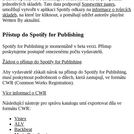
jednotlivých skladeb. Tato data podporují
Songwriter pages
,
umožňují vytvořit v aplikaci Spotify odkazy na
informace o tvůrcích
skladeb
, na které lze kliknout, a pomáhají udržet autorův playlist
Written By aktuální.
Přístup do Spotify for Publishing
Spotify for Publishing je momentálně v beta verzi. Přístup
poskytujeme postupně omezenému počtu vydavatelů.
Žádost o přístup do Spotify for Publishing
Aby vydavatelé získali nárok na přístup do Spotify for Publishing,
musí poskytnout podrobnosti o dílech, která zastupují, ve formátu
CWR (Common Works Registration).
Více informací o CWR
Následující nástroje pro správu katalogu umí exportovat díla ve
formátu CWR:
Vistex
ALV
Backbeat