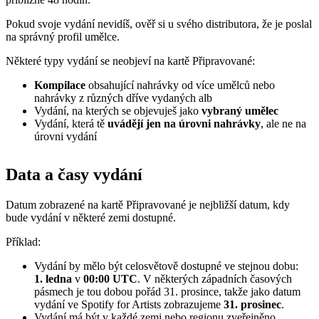
Pokud svoje vydání nevidíš, ověř si u svého distributora, že je poslal
na správný profil umělce.
Některé typy vydání se neobjeví na kartě Připravované:
Kompilace
obsahující nahrávky od více umělců nebo
nahrávky z různých dříve vydaných alb
Vydání, na kterých se objevuješ jako
vybraný umělec
Vydání, která tě
uvádějí jen na úrovni nahrávky
, ale ne na
úrovni vydání
Data a časy vydání
Datum zobrazené na kartě Připravované je nejbližší datum, kdy
bude vydání v některé zemi dostupné.
Příklad:
Vydání by mělo být celosvětově dostupné ve stejnou dobu:
1. ledna
v
00:00 UTC
. V některých západních časových
pásmech je tou dobou pořád 31. prosince, takže jako datum
vydání ve Spotify for Artists zobrazujeme
31. prosinec
.
Vydání má být v každé zemi nebo regionu zveřejněno