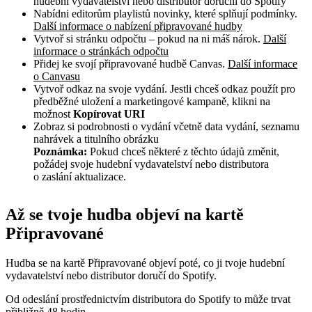
hudební vydavatelství nebo distributor doručili do Spotify
Nabídni editorům playlistů novinky, které splňují podmínky.
Další informace o nabízení připravované hudby
Vytvoř si stránku odpočtu – pokud na ni máš nárok.
Další
informace o stránkách odpočtu
Přidej ke svojí připravované hudbě Canvas.
Další informace
o Canvasu
Vytvoř odkaz na svoje vydání. Jestli chceš odkaz použít pro
předběžné uložení a marketingové kampaně, klikni na
možnost
Kopírovat URI
Zobraz si podrobnosti o vydání včetně data vydání, seznamu
nahrávek a titulního obrázku
Poznámka:
Pokud chceš některé z těchto údajů změnit,
požádej svoje hudební vydavatelství nebo distributora
o zaslání aktualizace.
Až se tvoje hudba objeví na kartě
Připravované
Hudba se na kartě Připravované objeví poté, co ji tvoje hudební
vydavatelství nebo distributor doručí do Spotify.
Od odeslání prostřednictvím distributora do Spotify to může trvat
přibližně 48 hodin.