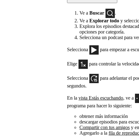
Ve a
Buscar
.
Ve a
Explorar todo
y selecci
Explora los episodios destacad
opciones por categoría.
Selecciona un podcast para ver
Selecciona
para empezar a escu
Elige
para controlar la velocid
Selecciona
para adelantar el p
segundos.
En la
vista Estás escuchando
, ve a
programa para hacer lo siguiente:
obtener más información
descargar episodios para escu
Compartir con tus amigos
y en
Agregarlo a la
fila de reprodu