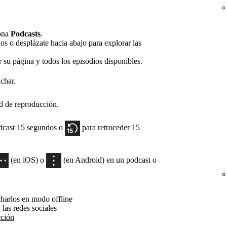
ona
Podcasts
.
os o desplázate hacia abajo para explorar las
 su página y todos los episodios disponibles.
char.
ad de reproducción.
odcast 15 segundos o
para retroceder 15
(en iOS) o
(en Android) en un podcast o
charlos en modo offline
 las redes sociales
cción