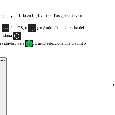
 para guardarlo en la playlist de
Tus episodios
, en
a
(en iOS) o
(en Android) a la derecha del
presiona
.
a playlist, ve a
. Luego selecciona una playlist o
 web