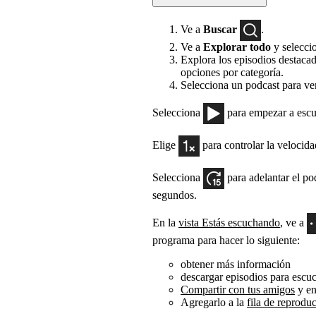
Ve a
Buscar
.
Ve a
Explorar todo
y selecci
Explora los episodios destacad
opciones por categoría.
Selecciona un podcast para ver
Selecciona
para empezar a escu
Elige
para controlar la velocid
Selecciona
para adelantar el p
segundos.
En la
vista Estás escuchando
, ve a
programa para hacer lo siguiente:
obtener más información
descargar episodios para escu
Compartir con tus amigos
y en
Agregarlo a la
fila de reprodu