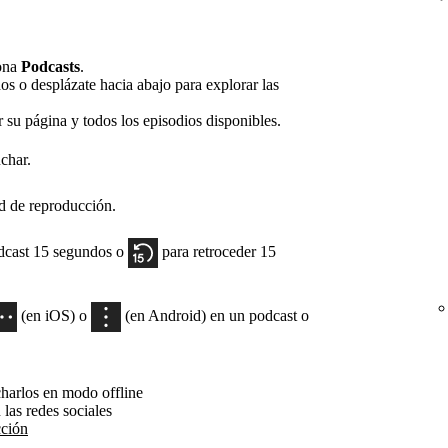
ona
Podcasts
.
os o desplázate hacia abajo para explorar las
 su página y todos los episodios disponibles.
char.
ad de reproducción.
odcast 15 segundos o
para retroceder 15
(en iOS) o
(en Android) en un podcast o
charlos en modo offline
 las redes sociales
cción