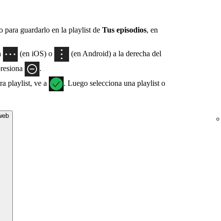
 para guardarlo en la playlist de
Tus episodios
, en
a
(en iOS) o
(en Android) a la derecha del
presiona
.
a playlist, ve a
. Luego selecciona una playlist o
 web