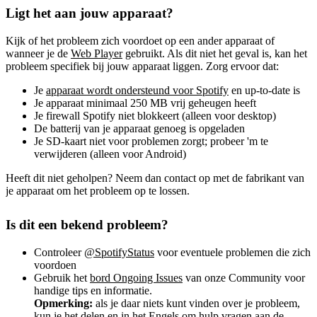
Ligt het aan jouw apparaat?
Kijk of het probleem zich voordoet op een ander apparaat of
wanneer je de
Web Player
gebruikt. Als dit niet het geval is, kan het
probleem specifiek bij jouw apparaat liggen. Zorg ervoor dat:
Je
apparaat wordt ondersteund voor Spotify
en up-to-date is
Je apparaat minimaal 250 MB vrij geheugen heeft
Je firewall Spotify niet blokkeert (alleen voor desktop)
De batterij van je apparaat genoeg is opgeladen
Je SD-kaart niet voor problemen zorgt; probeer 'm te
verwijderen (alleen voor Android)
Heeft dit niet geholpen? Neem dan contact op met de fabrikant van
je apparaat om het probleem op te lossen.
Is dit een bekend probleem?
Controleer
@SpotifyStatus
voor eventuele problemen die zich
voordoen
Gebruik het
bord Ongoing Issues
van onze Community voor
handige tips en informatie.
Opmerking:
als je daar niets kunt vinden over je probleem,
kun je het delen en in het Engels om hulp vragen aan de