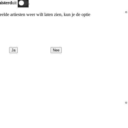
uisterd
uit
.
peelde artiesten weer wilt laten zien, kun je de optie
Ja
Nee