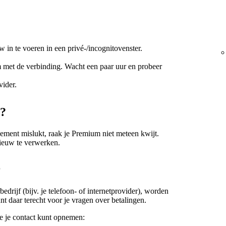
 in te voeren in een privé-/incognitovenster.
em met de verbinding. Wacht een paar uur en probeer
vider.
t?
ement mislukt, raak je Premium niet meteen kwijt.
ieuw te verwerken.
r
edrijf (bijv. je telefoon- of internetprovider), worden
unt daar terecht voor je vragen over betalingen.
oe je contact kunt opnemen: