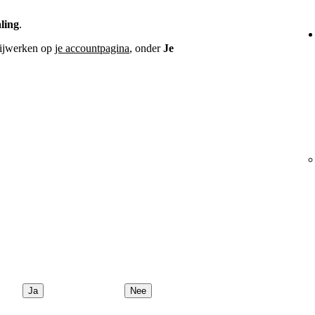
ling
.
 bijwerken op
je accountpagina
, onder
Je
Ja
Nee