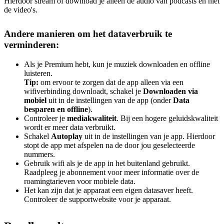
Hierdoor stream of download je alleen de audio van podcasts en niet
de video's.
Andere manieren om het dataverbruik te
verminderen:
Als je Premium hebt, kun je muziek downloaden en offline
luisteren.
Tip:
om ervoor te zorgen dat de app alleen via een
wifiverbinding downloadt, schakel je
Downloaden via
mobiel
uit in de instellingen van de app (onder
Data
besparen en offline
).
Controleer je
mediakwaliteit
. Bij een hogere geluidskwaliteit
wordt er meer data verbruikt.
Schakel
Autoplay
uit in de instellingen van je app. Hierdoor
stopt de app met afspelen na de door jou geselecteerde
nummers.
Gebruik wifi als je de app in het buitenland gebruikt.
Raadpleeg je abonnement voor meer informatie over de
roamingtarieven voor mobiele data.
Het kan zijn dat je apparaat een eigen datasaver heeft.
Controleer de supportwebsite voor je apparaat.