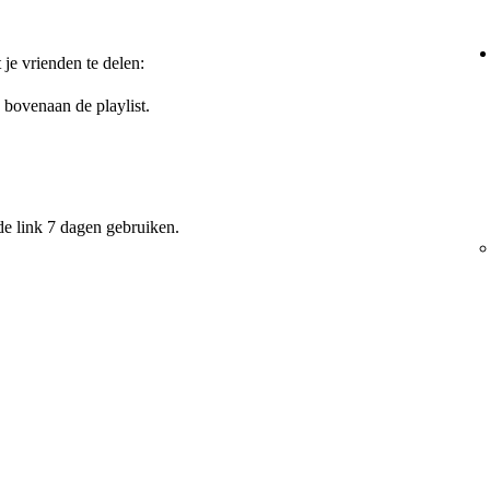
je vrienden te delen:
bovenaan de playlist.
e link 7 dagen gebruiken.