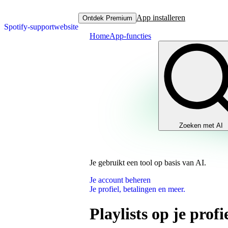
App installeren
Ontdek Premium
Spotify-supportwebsite
Home
App-functies
Zoeken met AI
Je gebruikt een tool op basis van AI.
Je account beheren
Je profiel, betalingen en meer.
Playlists op je profi