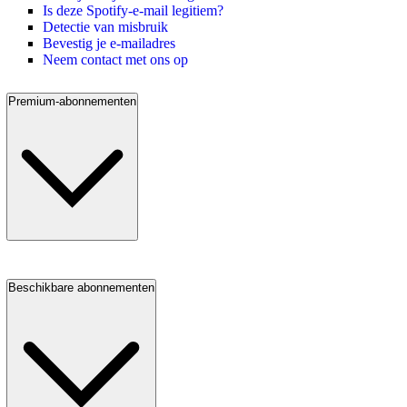
Is deze Spotify-e-mail legitiem?
Detectie van misbruik
Bevestig je e-mailadres
Neem contact met ons op
Premium-abonnementen
Beschikbare abonnementen