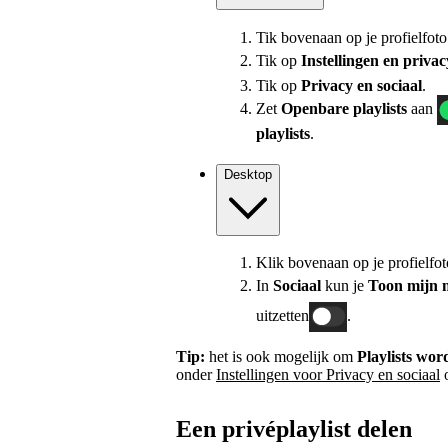
Tik bovenaan op je profielfoto
Tik op
Instellingen
en priva
Tik op
Privacy en sociaal
.
Zet
Openbare playlists
aan
playlists
.
Desktop
Klik bovenaan op je profielfot
In
Sociaal
kun je
Toon mijn n
uitzetten
.
Tip:
het is ook mogelijk om
Playlists wor
onder
Instellingen voor Privacy en sociaal
o
Een privéplaylist delen