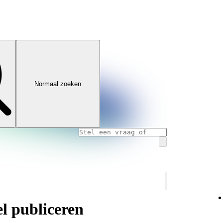
Normaal zoeken
el publiceren