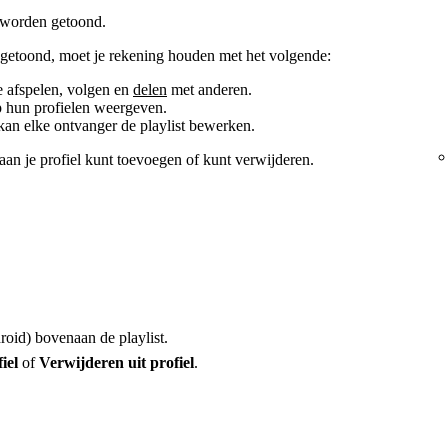
l worden getoond.
en getoond, moet je rekening houden met het volgende:
e afspelen, volgen en
delen
met anderen.
p hun profielen weergeven.
, kan elke ontvanger de playlist bewerken.
 aan je profiel kunt toevoegen of kunt verwijderen.
oid) bovenaan de playlist.
iel
of
Verwijderen uit profiel
.