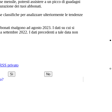
e mensile, potresti assistere a un picco di guadagni
turazione dei tuoi abbonati.
se classifiche per analizzare ulteriormente le tendenze
abbonati risalgono ad agosto 2023. I dati su cui si
a settembre 2022. I dati precedenti a tale data non
 RSS privato
Sì
No
do?