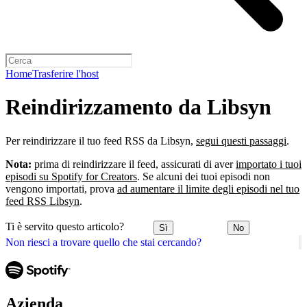
Home
Trasferire l'host
Reindirizzamento da Libsyn
Per reindirizzare il tuo feed RSS da Libsyn,
segui questi passaggi
.
Nota:
prima di reindirizzare il feed, assicurati di aver
importato i tuoi
episodi su Spotify for Creators
. Se alcuni dei tuoi episodi non
vengono importati, prova
ad aumentare il limite degli episodi nel tuo
feed RSS Libsyn
.
Ti è servito questo articolo?
Sì
No
Non riesci a trovare quello che stai cercando?
Azienda