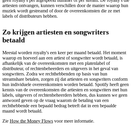
geen royalty's per afgespeeld nummer of per stream. De royalty's die
artiesten ontvangen, kunnen verschillen door de manier waarop hun
muziek wordt gestreamd of door de overeenkomsten die ze met
labels of distributeurs hebben.
Zo krijgen artiesten en songwriters
betaald
Meestal worden royalty's een keer per maand betaald. Het moment
waarop en hoeveel aan een artiest of songwriter wordt betaald, is
afhankelijk van de overeenkomsten met een platenlabel of
distributeur, of rechtenbeheerders en uitgevers in het geval van
songwriters. Zodra we rechthebbenden op basis van hun
streamshare betalen, zorgen zij dat artiesten en songwriters conform
hun individuele overeenkomsten worden betaald. Spotify heeft geen
kennis van de overeenkomsten die artiesten en songwriters met hun
labels, uitgevers of rechtenbeheerders hebben, dus kunnen we geen
antwoord geven op de vraag waarom de betaling van een
rechthebbende een bepaald bedrag betreft dat in een bepaalde
maand wordt betaald.
Zie
How the Money Flows
voor meer informatie.