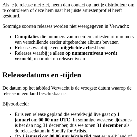
Als je je release niet ziet, neem dan contact op met je distributeur om
te controleren of deze hem naar het juiste artiestenprofiel heeft
gestuurd.
Sommige soorten releases worden niet weergegeven in Verwacht:
Compilaties
die nummers van meerdere artiesten of nummers
van verschillende eerder uitgebrachte albums bevatten
Releases waarbij je een
uitgelichte artiest
bent
Releases waarbij je alleen
op nummerniveau wordt
vermeld
, maar niet op releaseniveau
Releasedatums en -tijden
De datum op het tabblad Verwacht is de vroegste datum waarop de
release in een land beschikbaar is.
Bijvoorbeeld:
Er is een release gepland die wereldwijd live gaat op
1
januari
om
00.00 uur UTC
. In sommige westerse tijdzones
is het dan nog 31 december, dus we tonen
31 december
als
de releasedatum in Spotify for Artists.
Op
1 januari
om
00.00 uur lokale tijd
gaat er in elk land of