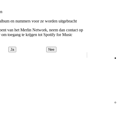
en
t album en nummers voor ze worden uitgebracht
id bent van het Merlin Network, neem dan contact op
om toegang te krijgen tot Spotify for Music
Ja
Nee