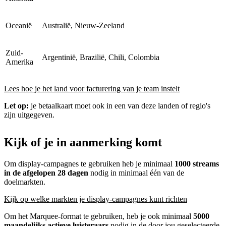
Oceanië
Australië, Nieuw-Zeeland
Zuid-
Argentinië, Brazilië, Chili, Colombia
Amerika
Lees hoe je het land voor facturering van je team instelt
Let op:
je betaalkaart moet ook in een van deze landen of regio's
zijn uitgegeven.
Kijk of je in aanmerking komt
Om display-campagnes te gebruiken heb je minimaal
1000 streams
in de afgelopen 28 dagen
nodig in minimaal één van de
doelmarkten.
Kijk op welke markten je display-campagnes kunt richten
Om het Marquee-format te gebruiken, heb je ook minimaal
5000
maandelijks actieve luisteraars
nodig in de door jou geselecteerde