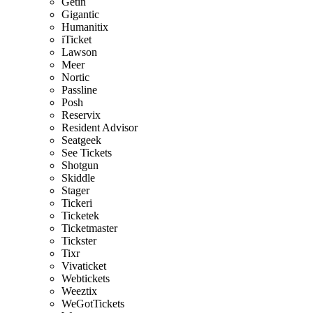
Getin
Gigantic
Humanitix
iTicket
Lawson
Meer
Nortic
Passline
Posh
Reservix
Resident Advisor
Seatgeek
See Tickets
Shotgun
Skiddle
Stager
Tickeri
Ticketek
Ticketmaster
Tickster
Tixr
Vivaticket
Webtickets
Weeztix
WeGotTickets