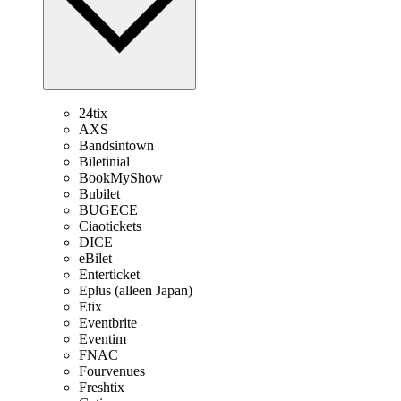
24tix
AXS
Bandsintown
Biletinial
BookMyShow
Bubilet
BUGECE
Ciaotickets
DICE
eBilet
Enterticket
Eplus (alleen Japan)
Etix
Eventbrite
Eventim
FNAC
Fourvenues
Freshtix