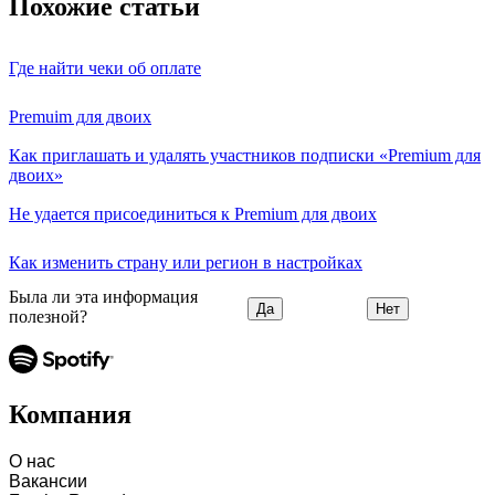
Похожие статьи
Где найти чеки об оплате
Premuim для двоих
Как приглашать и удалять участников подписки «Premium для
двоих»
Не удается присоединиться к Premium для двоих
Как изменить страну или регион в настройках
Была ли эта информация
Да
Нет
полезной?
Компания
О нас
Вакансии