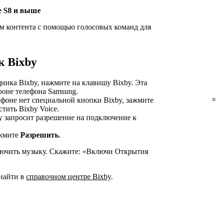
te S8 и выше
м контента с помощью голосовых команд для
к Bixby
ника Bixby, нажмите на клавишу Bixby. Эта
роне телефона Samsung.
ефоне нет специальной кнопки Bixby, зажмите
тить Bixby Voice.
 запросит разрешение на подключение к
ажмите
Разрешить
.
лючить музыку. Скажите: «Включи Открытия
найти в
справочном центре Bixby
.