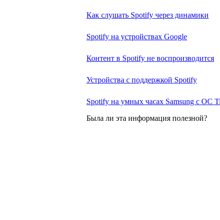
Как слушать Spotify через динамики
Spotify на устройствах Google
Контент в Spotify не воспроизводится
Устройства с поддержкой Spotify
Spotify на умных часах Samsung с ОС T
Была ли эта информация полезной?