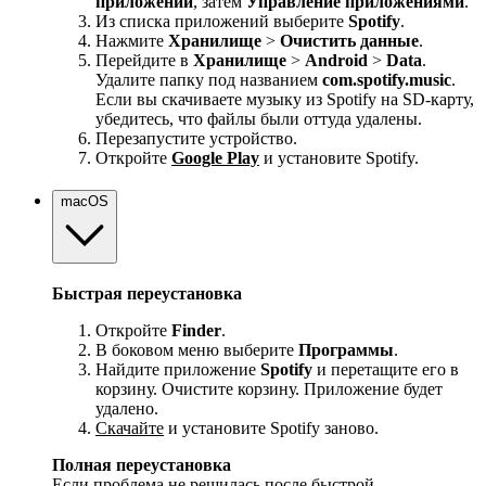
приложений
, затем
Управление приложениями
.
Из списка приложений выберите
Spotify
.
Нажмите
Хранилище
>
Очистить данные
.
Перейдите в
Хранилище
>
Android
>
Data
.
Удалите папку под названием
com.spotify.music
.
Если вы скачиваете музыку из Spotify на SD-карту,
убедитесь, что файлы были оттуда удалены.
Перезапустите устройство.
Откройте
Google Play
и установите Spotify.
macOS
Быстрая переустановка
Откройте
Finder
.
В боковом меню выберите
Программы
.
Найдите приложение
Spotify
и перетащите его в
корзину. Очистите корзину. Приложение будет
удалено.
Скачайте
и установите Spotify заново.
Полная переустановка
Если проблема не решилась после быстрой