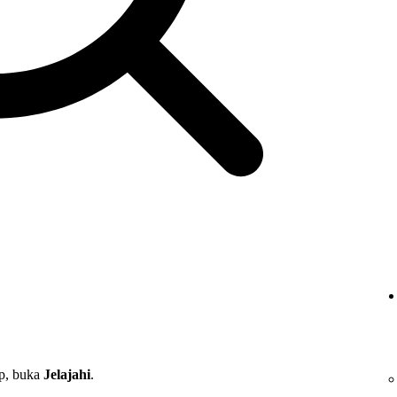
op, buka
Jelajahi
.