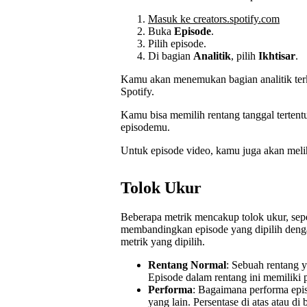
Masuk ke creators.spotify.com
Buka
Episode
.
Pilih episode.
Di bagian
Analitik
, pilih
Ikhtisar
.
Kamu akan menemukan bagian analitik terk
Spotify.
Kamu bisa memilih rentang tanggal terten
episodemu.
Untuk episode video, kamu juga akan mel
Tolok Ukur
Beberapa metrik mencakup tolok ukur, sepe
membandingkan episode yang dipilih denga
metrik yang dipilih.
Rentang Normal
: Sebuah rentang y
Episode dalam rentang ini memiliki 
Performa
: Bagaimana performa epi
yang lain. Persentase di atas atau d