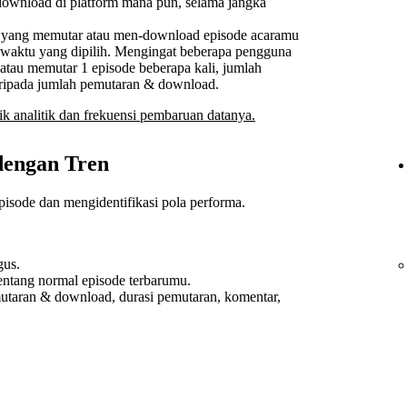
i-download di platform mana pun, selama jangka
 yang memutar atau men-download episode acaramu
 waktu yang dipilih. Mengingat beberapa pengguna
tau memutar 1 episode beberapa kali, jumlah
daripada jumlah pemutaran & download.
rik analitik dan frekuensi pembaruan datanya.
dengan Tren
ode dan mengidentifikasi pola performa.
gus.
entang normal episode terbarumu.
emutaran & download, durasi pemutaran, komentar,