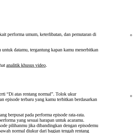
ait performa umum, keterlibatan, dan pemutaran di
tu untuk datamu, tergantung kapan kamu menerbitkan
ihat
analitik khusus video
.
rti “Di atas rentang normal”. Tolok ukur
n episode terbaru yang kamu terbitkan berdasarkan
ang berpusat pada performa episode rata-rata.
performa yang sesuai harapan untuk acaramu.
sode pilihanmu jika dibandingkan dengan episodemu
i bawah normal diukur dari bagian tengah rentang