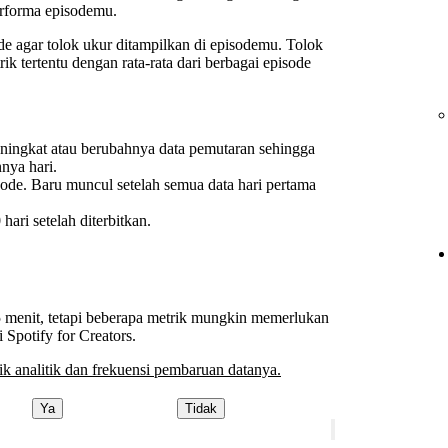
erforma episodemu.
e agar tolok ukur ditampilkan di episodemu. Tolok
ik tertentu dengan rata-rata dari berbagai episode
eningkat atau berubahnya data pemutaran sehingga
nnya hari.
isode. Baru muncul setelah semua data hari pertama
ari setelah diterbitkan.
15 menit, tetapi beberapa metrik mungkin memerlukan
Spotify for Creators.
rik analitik dan frekuensi pembaruan datanya.
Ya
Tidak