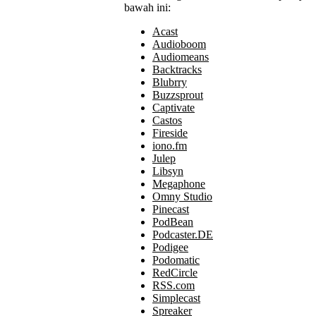
bawah ini:
Acast
Audioboom
Audiomeans
Backtracks
Blubrry
Buzzsprout
Captivate
Castos
Fireside
iono.fm
Julep
Libsyn
Megaphone
Omny Studio
Pinecast
PodBean
Podcaster.DE
Podigee
Podomatic
RedCircle
RSS.com
Simplecast
Spreaker