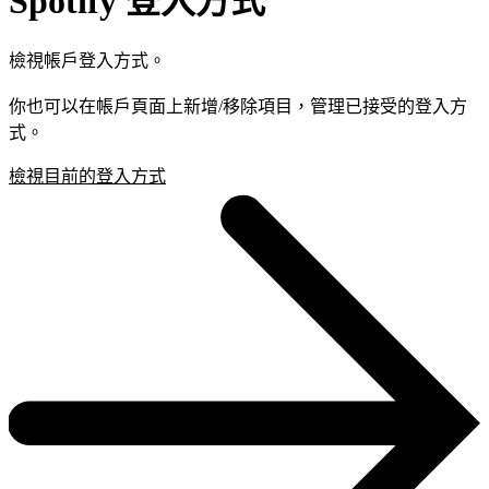
Spotify 登入方式
檢視帳戶登入方式。
你也可以在帳戶頁面上新增/移除項目，管理已接受的登入方
式。
檢視目前的登入方式