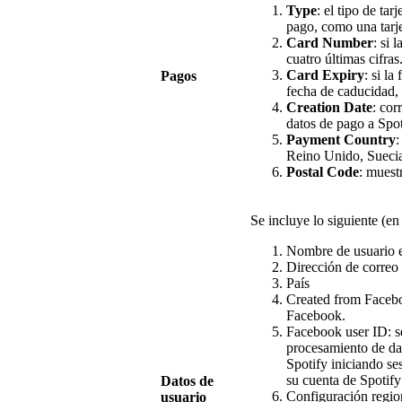
Type
: el tipo de tar
pago, como una tarje
Card Number
: si 
cuatro últimas cifras
Card Expiry
: si la
Pagos
fecha de caducidad, f
Creation Date
: cor
datos de pago a Spot
Payment Country
:
Reino Unido, Suecia
Postal Code
: muestr
Se incluye lo siguiente (en
Nombre de usuario e
Dirección de correo 
País
Created from Facebo
Facebook.
Facebook user ID: se
procesamiento de da
Spotify iniciando s
su cuenta de Spotif
Datos de
Configuración region
usuario