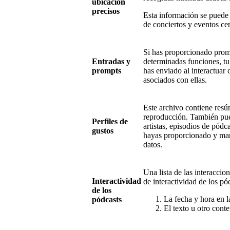
ubicación
precisos
Esta información se puede
de conciertos y eventos ce
Si has proporcionado promp
Entradas y
determinadas funciones, tu
prompts
has enviado al interactuar
asociados con ellas.
Este archivo contiene resú
reproducción. También pued
Perfiles de
artistas, episodios de pódca
gustos
hayas proporcionado y mar
datos.
Una lista de las interacci
Interactividad
de interactividad de los pó
de los
La fecha y hora en l
pódcasts
El texto u otro conte