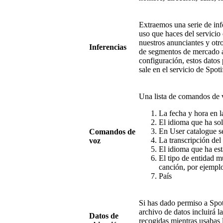
Extraemos una serie de infe
uso que haces del servicio
nuestros anunciantes y otro
Inferencias
de segmentos de mercado a 
configuración, estos datos 
sale en el servicio de Spoti
Una lista de comandos de v
La fecha y hora en 
El idioma que ha soli
En User catalogue se
Comandos de
La transcripción de
voz
El idioma que ha est
El tipo de entidad m
canción, por ejemplo
País
Si has dado permiso a Spot
archivo de datos incluirá l
Datos de
recogidas mientras usabas l