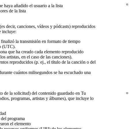
e haya añadido el usuario a la lista
res de la lista
(es decir, canciones, vídeos y pódcasts) reproducidos
e incluye:
finalizó la transmisión en formato de tiempo
o (UTC).
sona que ha creado cada elemento reproducido
los artistas, en el caso de las canciones).
entos reproducidos (p. ej., el título de la canción o del
durante cuántos milisegundos se ha escuchado una
 de la solicitud) del contenido guardado en Tu
odios, programas, artistas y álbumes), que incluye lo
idad
o del programa
earon el elemento
de recursos uniformes (URI) de los elementos