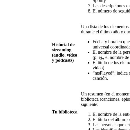
Spotify
Las descripciones qu
El número de seguido
Una lista de los elementos 
durante el último año y qu
Fecha y hora en que 
Historial de
universal coordinad
streaming
El nombre de la per
(audio, vídeo
(p. ej., el nombre de 
y pódcasts)
El título de los elem
vídeo)
“msPlayed”: indica 
canción.
Un resumen (en el momento
biblioteca (canciones, epis
siguiente:
Tu biblioteca
El nombre de la ent
El título del álbum 
Las personas que cr
Los identificadores 