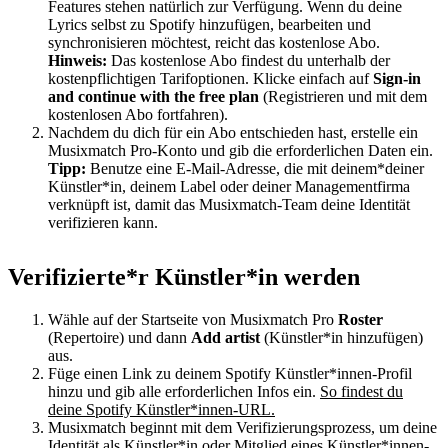
Features stehen natürlich zur Verfügung. Wenn du deine
Lyrics selbst zu Spotify hinzufügen, bearbeiten und
synchronisieren möchtest, reicht das kostenlose Abo.
Hinweis:
Das kostenlose Abo findest du unterhalb der
kostenpflichtigen Tarifoptionen. Klicke einfach auf
Sign-in
and continue with the free plan
(Registrieren und mit dem
kostenlosen Abo fortfahren).
Nachdem du dich für ein Abo entschieden hast, erstelle ein
Musixmatch Pro-Konto und gib die erforderlichen Daten ein.
Tipp:
Benutze eine E-Mail-Adresse, die mit deinem*deiner
Künstler*in, deinem Label oder deiner Managementfirma
verknüpft ist, damit das Musixmatch-Team deine Identität
verifizieren kann.
Verifizierte*r Künstler*in werden
Wähle auf der Startseite von Musixmatch Pro
Roster
(Repertoire) und dann
Add artist
(Künstler*in hinzufügen)
aus.
Füge einen Link zu deinem Spotify Künstler*innen-Profil
hinzu und gib alle erforderlichen Infos ein.
So findest du
deine Spotify Künstler*innen-URL.
Musixmatch beginnt mit dem Verifizierungsprozess, um deine
Identität als Künstler*in oder Mitglied eines Künstler*innen-