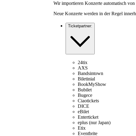
Wir importieren Konzerte automatisch von 
Neue Konzerte werden in der Regel innerha
Ticketpartner:
24tix
AXS
Bandsintown
Biletinial
BookMyShow
Bubilet
Bugece
Ciaotickets
DICE
eBilet
Enterticket
eplus (nur Japan)
Etix
Eventbrite