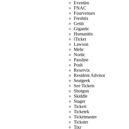
Eventim
FNAC
Fourvenues
Freshtix
Getin
Gigantic
Humanitix
iTicket
Lawson
Mehr
Nortic
Passline
Posh
Reservix
Resident Advisor
Seatgeek
See Tickets
Shotgun
Skiddle
Stager
Tickeri
Ticketek
Ticketmaster
Tickster
Tixr