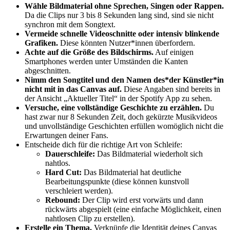
Wähle Bildmaterial ohne Sprechen, Singen oder Rappen.
Da die Clips nur 3 bis 8 Sekunden lang sind, sind sie nicht
synchron mit dem Songtext.
Vermeide schnelle Videoschnitte oder intensiv blinkende
Grafiken.
Diese könnten Nutzer*innen überfordern.
Achte auf die Größe des Bildschirms.
Auf einigen
Smartphones werden unter Umständen die Kanten
abgeschnitten.
Nimm den Songtitel und den Namen des*der Künstler*in
nicht mit in das Canvas auf.
Diese Angaben sind bereits in
der Ansicht „Aktueller Titel“ in der Spotify App zu sehen.
Versuche, eine vollständige Geschichte zu erzählen.
Du
hast zwar nur 8 Sekunden Zeit, doch gekürzte Musikvideos
und unvollständige Geschichten erfüllen womöglich nicht die
Erwartungen deiner Fans.
Entscheide dich für die richtige Art von Schleife:
Dauerschleife:
Das Bildmaterial wiederholt sich
nahtlos.
Hard Cut:
Das Bildmaterial hat deutliche
Bearbeitungspunkte (diese können kunstvoll
verschleiert werden).
Rebound:
Der Clip wird erst vorwärts und dann
rückwärts abgespielt (eine einfache Möglichkeit, einen
nahtlosen Clip zu erstellen).
Erstelle ein Thema.
Verknüpfe die Identität deines Canvas