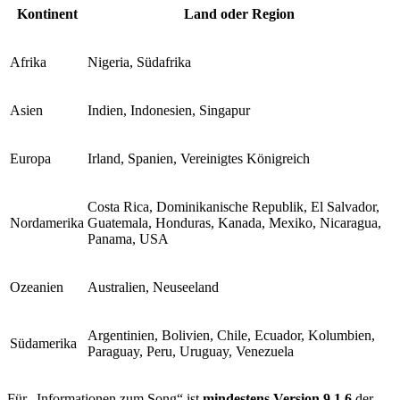
Kontinent
Land oder Region
Afrika
Nigeria, Südafrika
Asien
Indien, Indonesien, Singapur
Europa
Irland, Spanien, Vereinigtes Königreich
Costa Rica, Dominikanische Republik, El Salvador,
Nordamerika
Guatemala, Honduras, Kanada, Mexiko, Nicaragua,
Panama, USA
Ozeanien
Australien, Neuseeland
Argentinien, Bolivien, Chile, Ecuador, Kolumbien,
Südamerika
Paraguay, Peru, Uruguay, Venezuela
Für „Informationen zum Song“ ist
mindestens Version 9.1.6
der