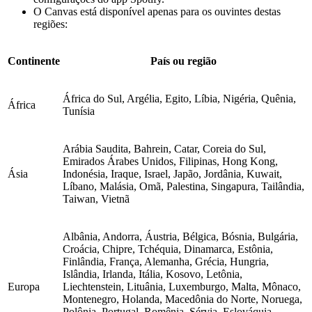
O Canvas está disponível apenas para os ouvintes destas
regiões:
Continente
País ou região
África do Sul, Argélia, Egito, Líbia, Nigéria, Quênia,
África
Tunísia
Arábia Saudita, Bahrein, Catar, Coreia do Sul,
Emirados Árabes Unidos, Filipinas, Hong Kong,
Ásia
Indonésia, Iraque, Israel, Japão, Jordânia, Kuwait,
Líbano, Malásia, Omã, Palestina, Singapura, Tailândia,
Taiwan, Vietnã
Albânia, Andorra, Áustria, Bélgica, Bósnia, Bulgária,
Croácia, Chipre, Tchéquia, Dinamarca, Estônia,
Finlândia, França, Alemanha, Grécia, Hungria,
Islândia, Irlanda, Itália, Kosovo, Letônia,
Europa
Liechtenstein, Lituânia, Luxemburgo, Malta, Mônaco,
Montenegro, Holanda, Macedônia do Norte, Noruega,
Polônia, Portugal, Romênia, Sérvia, Eslováquia,