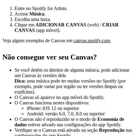
Entre no Spotify for Artists.
Acesse
Música
.
Escolha uma faixa.
Clique em
ADICIONAR CANVAS
(web) /
CRIAR
CANVAS
(app móvel).
Veja alguns exemplos de Canvas em
canvas.spotify.com
.
Não consegue ver seu Canvas?
Se você detém os direitos de alguma música, pode adicionar
um Canvas às versões dela
Dica:
uma música pode ter muitas versões no Spotify (por
exemplo, pode variar por região ou ter versões limpas ou
explícitas).
O Canvas só aparece no app móvel do Spotify.
O Canvas funciona nestes dispositivos:
iPhone: iOS 12 ou superior
Android: versão 6.0, 7.0, 8.0 ou superior
O Canvas não é reproduzido se o modo de
Economia de
dados
estiver ativado nas configurações do app Spotify.
Verifique se o Canvas está ativado na seção
Reprodução
nas
configurações do app Spotify.