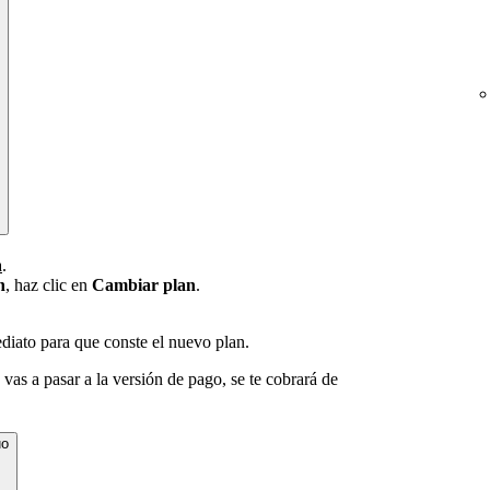
a
.
n
, haz clic en
Cambiar plan
.
ediato para que conste el nuevo plan.
 vas a pasar a la versión de pago, se te cobrará de
uo