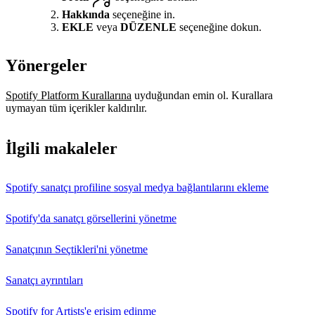
Hakkında
seçeneğine in.
EKLE
veya
DÜZENLE
seçeneğine dokun.
Yönergeler
Spotify Platform Kurallarına
uyduğundan emin ol. Kurallara
uymayan tüm içerikler kaldırılır.
İlgili makaleler
Spotify sanatçı profiline sosyal medya bağlantılarını ekleme
Spotify'da sanatçı görsellerini yönetme
Sanatçının Seçtikleri'ni yönetme
Sanatçı ayrıntıları
Spotify for Artists'e erişim edinme