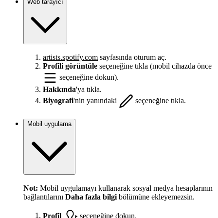
Web tarayıcı
artists.spotify.com
sayfasında oturum aç.
Profili görüntüle
seçeneğine tıkla (mobil cihazda önce
seçeneğine dokun).
Hakkında
'ya tıkla.
Biyografi
'nin yanındaki
seçeneğine tıkla.
Mobil uygulama
Not:
Mobil uygulamayı kullanarak sosyal medya hesaplarının
bağlantılarını
Daha fazla bilgi
bölümüne ekleyemezsin.
Profil
seçeneğine dokun.