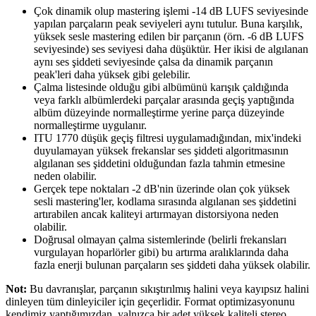
Çok dinamik olup mastering işlemi -14 dB LUFS seviyesinde
yapılan parçaların peak seviyeleri aynı tutulur. Buna karşılık,
yüksek sesle mastering edilen bir parçanın (örn. -6 dB LUFS
seviyesinde) ses seviyesi daha düşüktür. Her ikisi de algılanan
aynı ses şiddeti seviyesinde çalsa da dinamik parçanın
peak'leri daha yüksek gibi gelebilir.
Çalma listesinde olduğu gibi albümünü karışık çaldığında
veya farklı albümlerdeki parçalar arasında geçiş yaptığında
albüm düzeyinde normalleştirme yerine parça düzeyinde
normalleştirme uygulanır.
ITU 1770 düşük geçiş filtresi uygulamadığından, mix'indeki
duyulamayan yüksek frekanslar ses şiddeti algoritmasının
algılanan ses şiddetini olduğundan fazla tahmin etmesine
neden olabilir.
Gerçek tepe noktaları -2 dB'nin üzerinde olan çok yüksek
sesli mastering'ler, kodlama sırasında algılanan ses şiddetini
artırabilen ancak kaliteyi artırmayan distorsiyona neden
olabilir.
Doğrusal olmayan çalma sistemlerinde (belirli frekansları
vurgulayan hoparlörler gibi) bu artırma aralıklarında daha
fazla enerji bulunan parçaların ses şiddeti daha yüksek olabilir.
Not:
Bu davranışlar, parçanın sıkıştırılmış halini veya kayıpsız halini
dinleyen tüm dinleyiciler için geçerlidir. Format optimizasyonunu
kendimiz yaptığımızdan, yalnızca bir adet yüksek kaliteli stereo