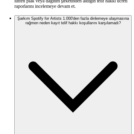
lütfen plak veya dağıtım şirketinden aldığın telif hakkı ücreti
raporlarını incelemeye devam et.
Şarkım Spotify for Artists 1.000'den fazla dinlemeye ulaşmasına
rağmen neden kayıt telif hakkı koşullarını karşılamadı?