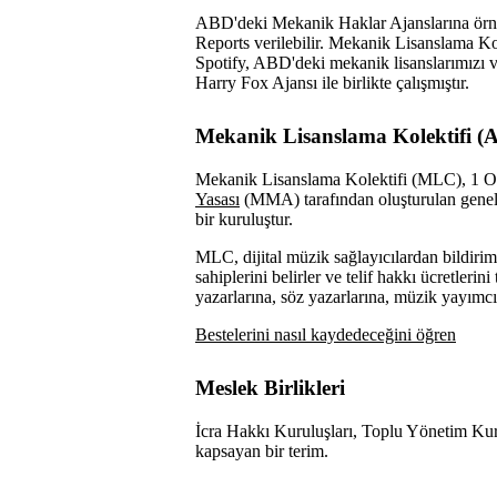
ABD'deki Mekanik Haklar Ajanslarına ör
Reports verilebilir. Mekanik Lisanslama K
Spotify, ABD'deki mekanik lisanslarımızı v
Harry Fox Ajansı ile birlikte çalışmıştır.
Mekanik Lisanslama Kolektifi (
Mekanik Lisanslama Kolektifi (MLC), 1 Oc
Yasası
(MMA) tarafından oluşturulan genel 
bir kuruluştur.
MLC, dijital müzik sağlayıcılardan bildiriml
sahiplerini belirler ve telif hakkı ücretlerin
yazarlarına, söz yazarlarına, müzik yayımcı
Bestelerini nasıl kaydedeceğini öğren
Meslek Birlikleri
İcra Hakkı Kuruluşları, Toplu Yönetim Kur
kapsayan bir terim.