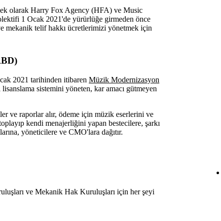
nek olarak Harry Fox Agency (HFA) ve Music
olektifi 1 Ocak 2021'de yürürlüğe girmeden önce
e mekanik telif hakkı ücretlerimizi yönetmek için
ABD)
ak 2021 tarihinden itibaren
Müzik Modernizasyon
lisanslama sistemini yöneten, kar amacı gütmeyen
er ve raporlar alır, ödeme için müzik eserlerini ve
i toplayıp kendi menajerliğini yapan bestecilere, şarkı
larına, yöneticilere ve CMO'lara dağıtır.
uluşları ve Mekanik Hak Kuruluşları için her şeyi