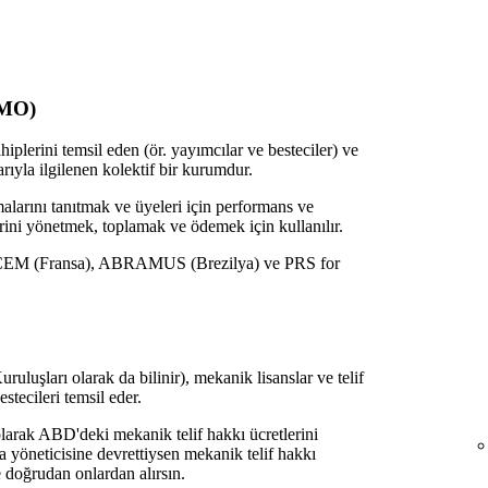
CMO)
hiplerini temsil eden (ör. yayımcılar ve besteciler) ve
ıyla ilgilenen kolektif bir kurumdur.
larını tanıtmak ve üyeleri için performans ve
lerini yönetmek, toplamak ve ödemek için kullanılır.
CEM (Fransa), ABRAMUS (Brezilya) ve PRS for
uşları olarak da bilinir), mekanik lisanslar ve telif
stecileri temsil eder.
olarak ABD'deki mekanik telif hakkı ücretlerini
 yöneticisine devrettiysen mekanik telif hakkı
 doğrudan onlardan alırsın.