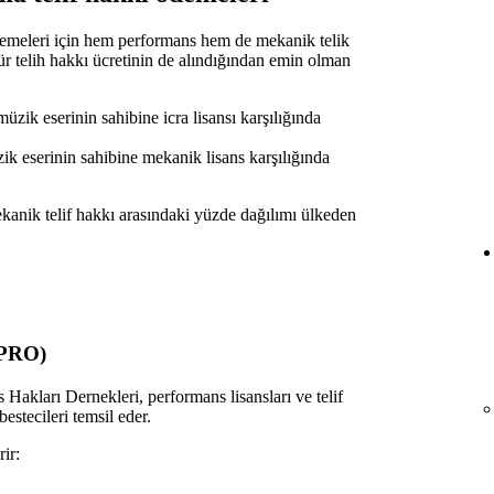
emeleri için hem performans hem de mekanik telik
tür telih hakkı ücretinin de alındığından emin olman
üzik eserinin sahibine icra lisansı karşılığında
k eserinin sahibine mekanik lisans karşılığında
anik telif hakkı arasındaki yüzde dağılımı ülkeden
(PRO)
Hakları Dernekleri, performans lisansları ve telif
stecileri temsil eder.
ir: