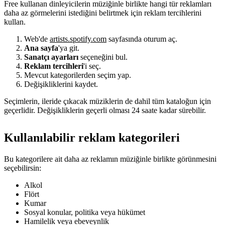
Free kullanan dinleyicilerin müziğinle birlikte hangi tür reklamları
daha az görmelerini istediğini belirtmek için reklam tercihlerini
kullan.
Web'de
artists.spotify.com
sayfasında oturum aç.
Ana sayfa
'ya git.
Sanatçı ayarları
seçeneğini bul.
Reklam tercihleri
'i seç.
Mevcut kategorilerden seçim yap.
Değişikliklerini kaydet.
Seçimlerin, ileride çıkacak müziklerin de dahil tüm kataloğun için
geçerlidir. Değişikliklerin geçerli olması 24 saate kadar sürebilir.
Kullanılabilir reklam kategorileri
Bu kategorilere ait daha az reklamın müziğinle birlikte görünmesini
seçebilirsin:
Alkol
Flört
Kumar
Sosyal konular, politika veya hükümet
Hamilelik veya ebeveynlik