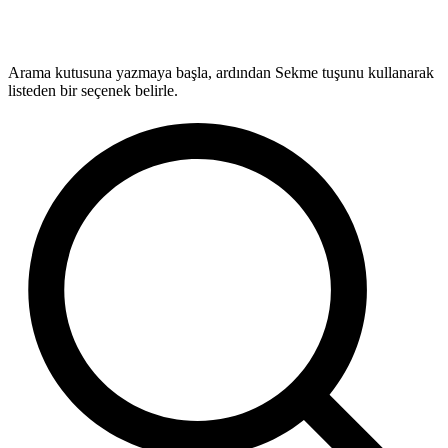
Arama kutusuna yazmaya başla, ardından Sekme tuşunu kullanarak
listeden bir seçenek belirle.