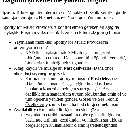
İpucu:
Bilmediğin terimler mi var? Müzikleri bize ilk kez ilettiğinde
sana gönderdiğimiz Hizmet Düzeyi Yönergeleri'ni kontrol et.
Spotify for Music Providers'ta kontrol etmen gerekenleri aşağıda
paylaştık. Erişimin yoksa İçerik İşlemleri ekibimizle görüşebilirsin.
Yayınlanan müzikleri Spotify for Music Providers'ta
göremiyor musun?
XSD ile karşılaştırarak XML dosyasının geçerli
olduğundan emin ol. Daha sonra tüm öğelerin yer aldığı
bir ek olarak müziği tekrar gönder.
Aşağı kaydır ve müziğe ait
Past deliveries
(Daha önce
alınanlar) seçeneğine göz at.
Kırmızı bir banner görüyor musun?
Past deliveries
(Daha önce alınanlar) seçeneğine in ve kodlama
hatalarını kontrol etmek için satırı genişlet. Ses
özelliklerinin standartlara uygun olduğundan emin ol ve
tüm öğelerle yeniden gönder.
Görsel ve Ses Teknik
Özellikleri
yazımızdan daha fazla bilgi edinebilirsin.
Availability
(Kullanılabilirlik) sekmesine göz at.
Yayınlanma tarihinin/saatinin doğru gösterildiğinden,
başlangıç tarihinin geçtiğinden ve müziğin sunulduğu
bölgeler için Kullanılabilir olarak işaretlendiğinden