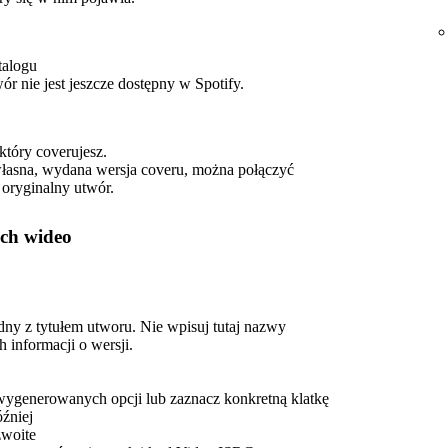
talogu
twór nie jest jeszcze dostępny w Spotify.
który coverujesz.
e własna, wydana wersja coveru, można połączyć
 oryginalny utwór.
ch wideo
odny z tytułem utworu. Nie wpisuj tutaj nazwy
 informacji o wersji.
wygenerowanych opcji lub zaznacz konkretną klatkę
óźniej
zwoite