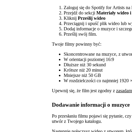
Zaloguj się do Spotify for Artists n
Przejdź do sekcji
Materiały wideo i
Kliknij
Prześlij wideo
Przeciągnij i upuść plik wideo lub w
Dodaj informacje o muzyce i szczeg
Prześlij swój film.
Twoje filmy powinny być:
Skoncentrowane na muzyce, z utwo
W orientacji poziomej 16:9
Dłuższe niż 30 sekund
Krótsze niż 20 minut
Mniejsze niż 50 GB
W rozdzielczości co najmniej 1920 ×
Upewnij się, że film jest zgodny z
zasadami
Dodawanie informacji o muzyce
Po przesłaniu filmu pojawi się pytanie, c
utwór z Twojego katalogu.
Następnie połączysz wideo z utworem, któ