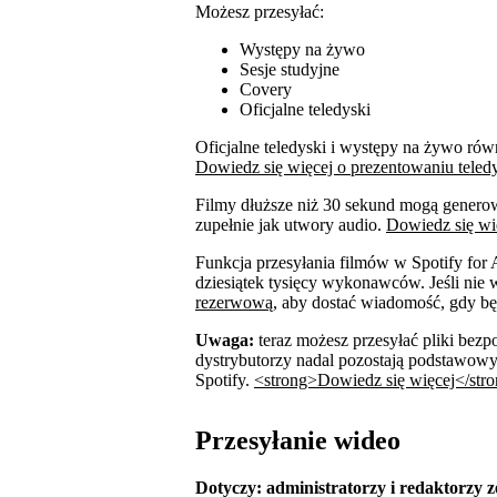
Możesz przesyłać:
Występy na żywo
Sesje studyjne
Covery
Oficjalne teledyski
Oficjalne teledyski i występy na żywo równ
Dowiedz się więcej o prezentowaniu tele
Filmy dłuższe niż 30 sekund mogą generowa
zupełnie jak utwory audio.
Dowiedz się wię
Funkcja przesyłania filmów w Spotify for Ar
dziesiątek tysięcy wykonawców. Jeśli nie 
rezerwową
, aby dostać wiadomość, gdy bę
Uwaga:
teraz możesz przesyłać pliki bezp
dystrybutorzy nadal pozostają podstawow
Spotify.
<strong>Dowiedz się więcej</str
Przesyłanie wideo
Dotyczy: administratorzy i redaktorzy