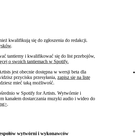
ież kwalifikują się do zgłoszenia do redakcji.
dysków
.
ć tantiemy i kwalifikować się do list przebojów,
cej o swoich tantiemach w Spotify.
tists jest obecnie dostępna w wersji beta dla
widzisz przycisku przesyłania,
zapisz się na listę
dziesz mieć taką możliwość.
ośrednio w Spotify for Artists. Wytwórnie i
ym kanałem dostarczania muzyki audio i wideo do
ong>
.
 zespołów wytwórni i wykonawców