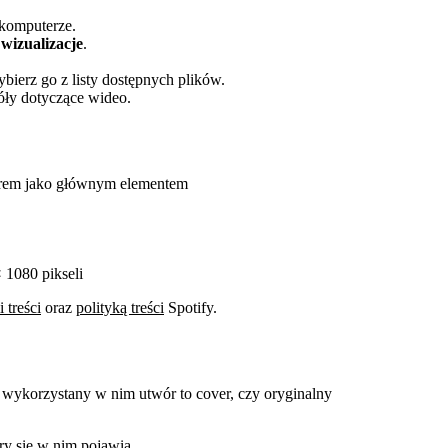
a komputerze.
 wizualizacje
.
ybierz go z listy dostępnych plików.
óły dotyczące wideo.
rem jako głównym elementem
 1080 pikseli
 treści
oraz
polityką treści
Spotify.
zy wykorzystany w nim utwór to cover, czy oryginalny
ry się w nim pojawia.