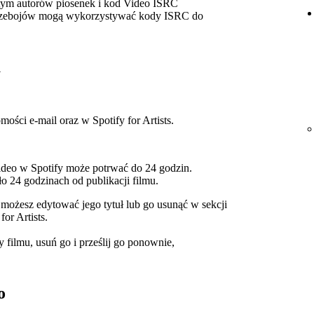
tym autorów piosenek i kod Video ISRC
przebojów mogą wykorzystywać kody ISRC do
u
mości e-mail oraz w Spotify for Artists.
ideo w Spotify może potrwać do 24 godzin.
ło 24 godzinach od publikacji filmu.
możesz edytować jego tytuł lub go usunąć w sekcji
or Artists.
y filmu, usuń go i prześlij go ponownie,
o