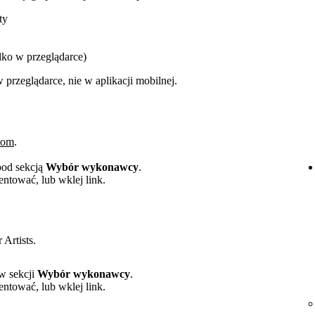
ty
lko w przeglądarce)
rzeglądarce, nie w aplikacji mobilnej.
.com
.
 pod sekcją
Wybór wykonawcy
.
entować, lub wklej link.
 Artists.
 w sekcji
Wybór wykonawcy
.
entować, lub wklej link.