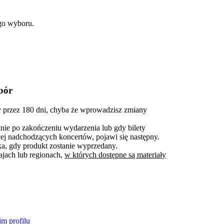
go wyboru.
bór
przez 180 dni, chyba że wprowadzisz zmiany
ie po zakończeniu wydarzenia lub gdy bilety
cej nadchodzących koncertów, pojawi się następny.
, gdy produkt zostanie wyprzedany.
ajach lub regionach,
w których dostępne są materiały
m profilu