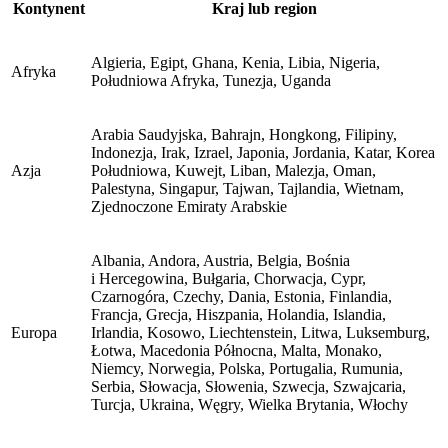
Kontynent
Kraj lub region
Algieria, Egipt, Ghana, Kenia, Libia, Nigeria,
Afryka
Południowa Afryka, Tunezja, Uganda
Arabia Saudyjska, Bahrajn, Hongkong, Filipiny,
Indonezja, Irak, Izrael, Japonia, Jordania, Katar, Korea
Azja
Południowa, Kuwejt, Liban, Malezja, Oman,
Palestyna, Singapur, Tajwan, Tajlandia, Wietnam,
Zjednoczone Emiraty Arabskie
Albania, Andora, Austria, Belgia, Bośnia
i Hercegowina, Bułgaria, Chorwacja, Cypr,
Czarnogóra, Czechy, Dania, Estonia, Finlandia,
Francja, Grecja, Hiszpania, Holandia, Islandia,
Europa
Irlandia, Kosowo, Liechtenstein, Litwa, Luksemburg,
Łotwa, Macedonia Północna, Malta, Monako,
Niemcy, Norwegia, Polska, Portugalia, Rumunia,
Serbia, Słowacja, Słowenia, Szwecja, Szwajcaria,
Turcja, Ukraina, Węgry, Wielka Brytania, Włochy