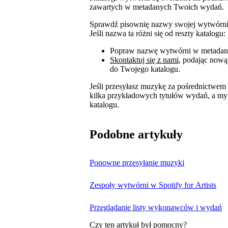
zawartych w metadanych Twoich wydań.
Sprawdź pisownię nazwy swojej wytwórni 
Jeśli nazwa ta różni się od reszty katalogu:
Popraw nazwę wytwórni w metadan
Skontaktuj się z nami
, podając now
do Twojego katalogu.
Jeśli przesyłasz muzykę za pośrednictwem
kilka przykładowych tytułów wydań, a my
katalogu.
Podobne artykuły
Ponowne przesyłanie muzyki
Zespoły wytwórni w Spotify for Artists
Przeglądanie listy wykonawców i wydań
Czy ten artykuł był pomocny?