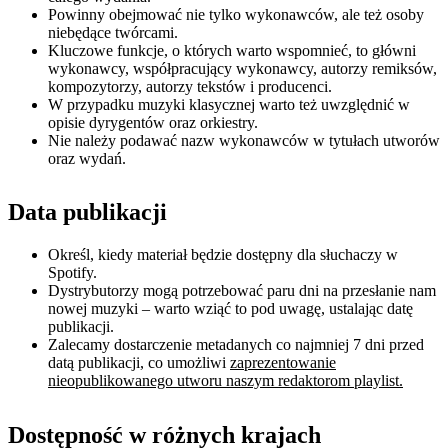
Powinny obejmować nie tylko wykonawców, ale też osoby
niebędące twórcami.
Kluczowe funkcje, o których warto wspomnieć, to główni
wykonawcy, współpracujący wykonawcy, autorzy remiksów,
kompozytorzy, autorzy tekstów i producenci.
W przypadku muzyki klasycznej warto też uwzględnić w
opisie dyrygentów oraz orkiestry.
Nie należy podawać nazw wykonawców w tytułach utworów
oraz wydań.
Data publikacji
Określ, kiedy materiał będzie dostępny dla słuchaczy w
Spotify.
Dystrybutorzy mogą potrzebować paru dni na przesłanie nam
nowej muzyki – warto wziąć to pod uwagę, ustalając datę
publikacji.
Zalecamy dostarczenie metadanych co najmniej 7 dni przed
datą publikacji, co umożliwi
zaprezentowanie
nieopublikowanego utworu naszym redaktorom playlist.
Dostępność w różnych krajach