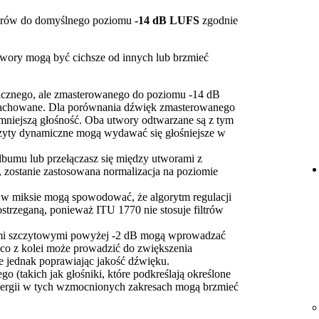
orów do domyślnego poziomu
-14 dB LUFS
zgodnie
utwory mogą być cichsze od innych lub brzmieć
cznego, ale zmasterowanego do poziomu -14 dB
achowane. Dla porównania dźwięk zmasterowanego
mniejszą głośność. Oba utwory odtwarzane są z tym
zyty dynamiczne mogą wydawać się głośniejsze w
lbumu lub przełączasz się między utworami z
, zostanie zastosowana normalizacja na poziomie
i w miksie mogą spowodować, że algorytm regulacji
strzeganą, ponieważ ITU 1770 nie stosuje filtrów
iami szczytowymi powyżej -2 dB mogą wprowadzać
 co z kolei może prowadzić do zwiększenia
ie jednak poprawiając jakość dźwięku.
o (takich jak głośniki, które podkreślają określone
energii w tych wzmocnionych zakresach mogą brzmieć