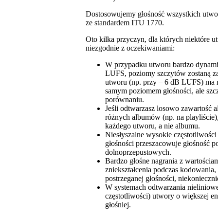
Dostosowujemy głośność wszystkich utw
ze standardem ITU 1770.
Oto kilka przyczyn, dla których niektóre 
niezgodnie z oczekiwaniami:
W przypadku utworu bardzo dynami
LUFS, poziomy szczytów zostaną z
utworu (np. przy – 6 dB LUFS) ma 
samym poziomem głośności, ale szc
porównaniu.
Jeśli odtwarzasz losowo zawartość a
różnych albumów (np. na playliście)
każdego utworu, a nie albumu.
Niesłyszalne wysokie częstotliwośc
głośności przeszacowuje głośność po
dolnoprzepustowych.
Bardzo głośne nagrania z wartośc
zniekształcenia podczas kodowania,
postrzeganej głośności, niekonieczn
W systemach odtwarzania nielinioweg
częstotliwości) utwory o większej 
głośniej.