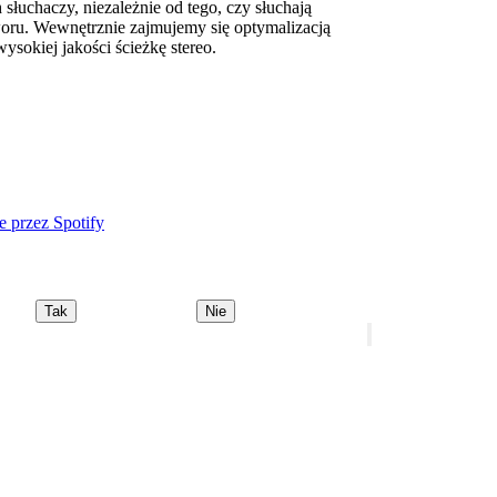
słuchaczy, niezależnie od tego, czy słuchają
woru. Wewnętrznie zajmujemy się optymalizacją
ysokiej jakości ścieżkę stereo.
 przez Spotify
Tak
Nie